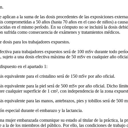
n.
se aplican a la suma de las dosis procedentes de las exposiciones externa
sis comprometidas a 50 años (hasta 70 años en el caso de niños) a causa
cidas en el mismo período. En su cómputo no se incluirá la dosis debid
ción sufrida como consecuencia de exámenes y tratamientos médicos.
 dosis para los trabajadores expuestos.
 efectiva para trabajadores expuestos será de 100 mSv durante todo perí
s, sujeto a una dosis efectiva máxima de 50 mSv en cualquier año oficial
 dispuesto en el apartado 1:
sis equivalente para el cristalino será de 150 mSv por año oficial.
sis equivalente para la piel será de 500 mSv por año oficial. Dicho límite
re cualquier superficie de 1 cm², con independencia de la zona expuest
sis equivalente para las manos, antebrazos, pies y tobillos será de 500 m
ón especial durante el embarazo y la lactancia.
a mujer embarazada comunique su estado al titular de la práctica, la pr
 a la de los miembros del público. Por ello, las condiciones de trabajo 