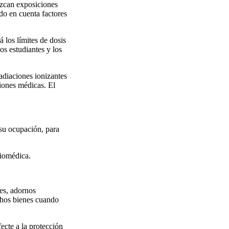
uzcan exposiciones
do en cuenta factores
 los límites de dosis
os estudiantes y los
radiaciones ionizantes
ciones médicas. El
 su ocupación, para
biomédica.
tes, adornos
chos bienes cuando
ecte a la protección