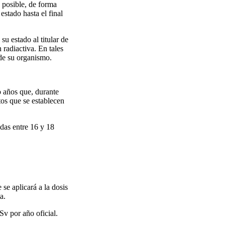
 posible, de forma
stado hasta el final
u estado al titular de
 radiactiva. En tales
 de su organismo.
o años que, durante
tos que se establecen
idas entre 16 y 18
 se aplicará a la dosis
a.
Sv por año oficial.