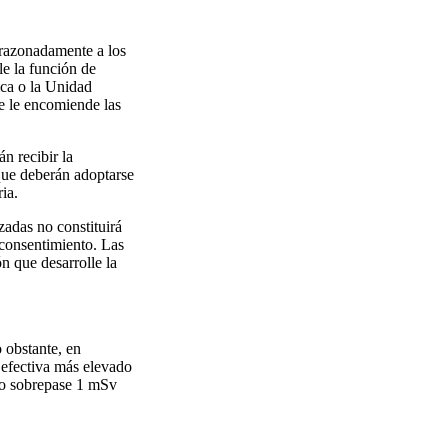
r razonadamente a los
le la función de
ica o la Unidad
se le encomiende las
n recibir la
que deberán adoptarse
ia.
zadas no constituirá
 consentimiento. Las
n que desarrolle la
o obstante, en
 efectiva más elevado
 no sobrepase 1 mSv