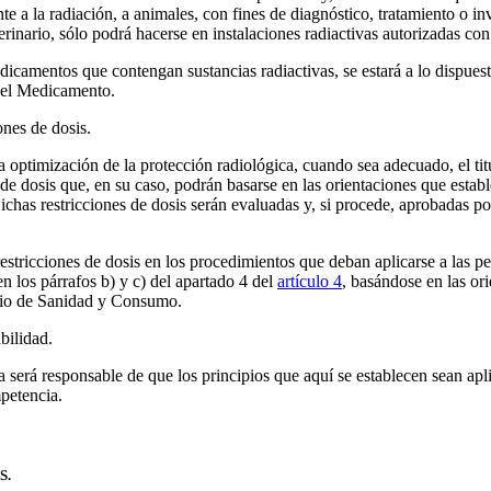
te a la radiación, a animales, con fines de diagnóstico, tratamiento o in
rinario, sólo podrá hacerse en instalaciones radiactivas autorizadas con 
dicamentos que contengan sustancias radiactivas, se estará a lo dispues
del Medicamento.
nes de dosis.
a optimización de la protección radiológica, cuando sea adecuado, el titu
s de dosis que, en su caso, podrán basarse en las orientaciones que estab
ichas restricciones de dosis serán evaluadas y, si procede, aprobadas po
restricciones de dosis en los procedimientos que deban aplicarse a las p
n los párrafos b) y c) del apartado 4 del
artículo 4
, basándose en las or
erio de Sanidad y Consumo.
ilidad.
ica será responsable de que los principios que aquí se establecen sean ap
petencia.
S.