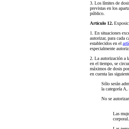
3. Los límites de dos
previstas en los apar
público.
Artículo 12.
Exposici
1. En situaciones exc
autorizar, para cada 
establecidos en el
art
especialmente autoriz
2. La autorización a l
en el tiempo, se circ
máximos de dosis por
en cuenta las siguien
Sólo serán admi
la categoría A,
No se autorizar
Las muje
corporal.
Las pers