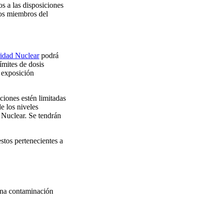
os a las disposiciones
los miembros del
idad Nuclear
podrá
ímites de dosis
e exposición
iciones estén limitadas
e los niveles
 Nuclear. Se tendrán
stos pertenecientes a
una contaminación