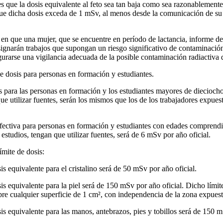
s que la dosis equivalente al feto sea tan baja como sea razonablemente
e dicha dosis exceda de 1 mSv, al menos desde la comunicación de su e
n que una mujer, que se encuentre en período de lactancia, informe de s
asignarán trabajos que supongan un riesgo significativo de contaminación
urarse una vigilancia adecuada de la posible contaminación radiactiva
e dosis para personas en formación y estudiantes.
is para las personas en formación y los estudiantes mayores de diecioch
que utilizar fuentes, serán los mismos que los de los trabajadores expues
 efectiva para personas en formación y estudiantes con edades comprend
estudios, tengan que utilizar fuentes, será de 6 mSv por año oficial.
límite de dosis:
sis equivalente para el cristalino será de 50 mSv por año oficial.
sis equivalente para la piel será de 150 mSv por año oficial. Dicho límite
re cualquier superficie de 1 cm², con independencia de la zona expuest
sis equivalente para las manos, antebrazos, pies y tobillos será de 150 m