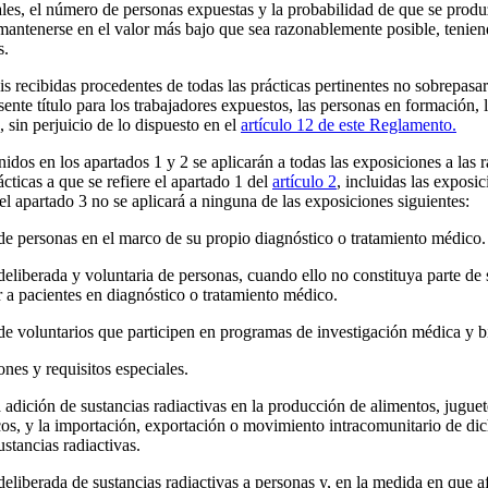
ales, el número de personas expuestas y la probabilidad de que se prod
mantenerse en el valor más bajo que sea razonablemente posible, tenien
s.
s recibidas procedentes de todas las prácticas pertinentes no sobrepasará
sente título para los trabajadores expuestos, las personas en formación, l
 sin perjuicio de lo dispuesto en el
artículo 12 de este Reglamento.
nidos en los apartados 1 y 2 se aplicarán a todas las exposiciones a las 
ácticas a que se refiere el apartado 1 del
artículo 2
, incluidas las exposi
el apartado 3 no se aplicará a ninguna de las exposiciones siguientes:
de personas en el marco de su propio diagnóstico o tratamiento médico.
eliberada y voluntaria de personas, cuando ello no constituya parte de
r a pacientes en diagnóstico o tratamiento médico.
de voluntarios que participen en programas de investigación médica y 
nes y requisitos especiales.
 adición de sustancias radiactivas en la producción de alimentos, jugue
os, y la importación, exportación o movimiento intracomunitario de di
stancias radiactivas.
deliberada de sustancias radiactivas a personas y, en la medida en que af