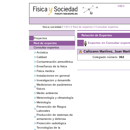
I+D+i
fisica
y
sociedad /
I+D+i
/
Red de expertos
/
Consultar expertos
Relación de Expertos
Proyectos
Expertos en Consultar expert
Red de expertos
Consultar expertos
Cañizares Martínez, Juan Mart
Acústica
Calidad
Colegiado número:
362
Contaminación atmosférica
Enseñanza de la fisica
Fisica medica
Instalaciones en general
Investigacion y desarrollo
Mediciones de parámetros
físicos
Medio ambiente
Meteorología y climatología
Metrología
Prevención de Riegos
Laborales
Producción de sistemas de
armamento y defensa
Protección radiológica
Tecnologías de la