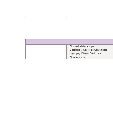
Sitio web elaborado por:
Desarrollo y Gestor de Contenidos:
Logotipo y Diseño Gráfico web:
Alojamiento web: