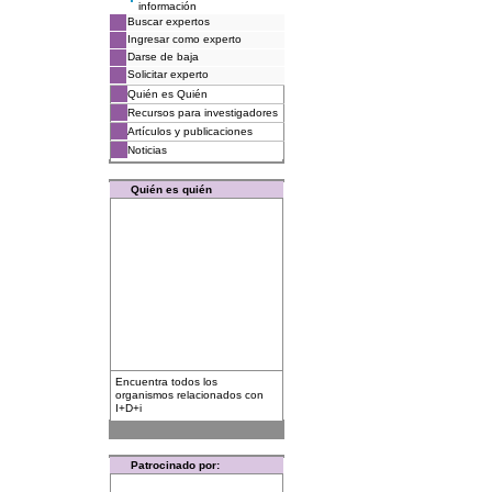
información
Buscar expertos
Ingresar como experto
Darse de baja
Solicitar experto
Quién es Quién
Recursos para investigadores
Artículos y publicaciones
Noticias
Quién es quién
Encuentra todos los
organismos relacionados con
I+D+i
Patrocinado por: