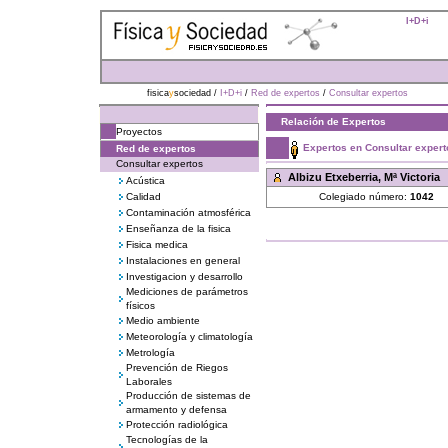
I+D+i
fisica
y
sociedad /
I+D+i
/
Red de expertos
/
Consultar expertos
Relación de Expertos
Proyectos
Expertos en Consultar expert
Red de expertos
Consultar expertos
Albizu Etxeberria, Mª Victoria
Acústica
Calidad
Colegiado número:
1042
Contaminación atmosférica
Enseñanza de la fisica
Fisica medica
Instalaciones en general
Investigacion y desarrollo
Mediciones de parámetros
físicos
Medio ambiente
Meteorología y climatología
Metrología
Prevención de Riegos
Laborales
Producción de sistemas de
armamento y defensa
Protección radiológica
Tecnologías de la