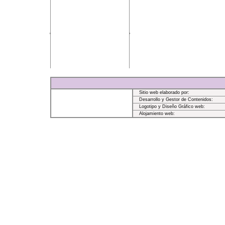
Sitio web elaborado por:
Desarrollo y Gestor de Contenidos:
Logotipo y Diseño Gráfico web:
Alojamiento web: