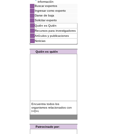
información
Buscar expertos
Ingresar como experto
Darse de baja
Solicitar experto
Quién es Quién
Recursos para investigadores
Artículos y publicaciones
Noticias
Quién es quién
Encuentra todos los
organismos relacionados con
I+D+i
Patrocinado por: