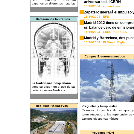
aniversario del CERN
expertos en diferentes materias
19/10/2004 elmundo.es
Zapatero liderará el impulso 
19/10/2004 EFE
Radiaciones Ionizantes
Madrid 2012 tiene un comprom
un balance cero de emisione
15/10/2004 EUROPA PRESS
Madrid y Barcelona, dos punt
15/10/2004 El Mundo Digital
Campos Electromagnéticos
La Radiofísica hospitalaria
tiene su origen en el uso de las
radiaciones en Medicina
Residuos Radiactivos
Preguntas y Respuestas
Resuelve todas las dudas que p
tener respecto a las repercusiones 
campos electromagnéticos
Proyectos I+D+i