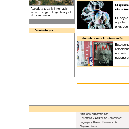
Si quier
Accede a toda la información
otros inv
sobre el origen, la gestión y el
almacenamiento.
El objet
aquellos 
a los que 
Diseñado por:
Accede a toda la información...
Este port
relaciona
en partic
nuestra a
Sitio web elaborado por:
Desarrollo y Gestor de Contenidos:
Logotipo y Diseño Gráfico web:
Alojamiento web: