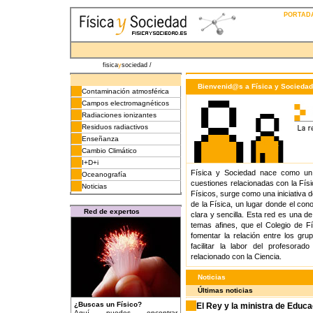
PORTADA
fisica
y
sociedad /
Bienvenid@s a Física y Sociedad
Contaminación atmosférica
Campos electromagnéticos
Radiaciones ionizantes
Residuos radiactivos
Enseñanza
Cambio Climático
I+D+i
Física y Sociedad nace como un 
Oceanografía
cuestiones relacionadas con la Físi
Noticias
Físicos, surge como una iniciativa d
de la Física, un lugar donde el con
Red de expertos
clara y sencilla. Esta red es una de
temas afines, que el Colegio de Fís
fomentar la relación entre los gr
facilitar la labor del profesora
relacionado con la Ciencia.
Noticias
Últimas noticias
¿Buscas un Físico?
El Rey y la ministra de Educ
Aquí puedes encontrar