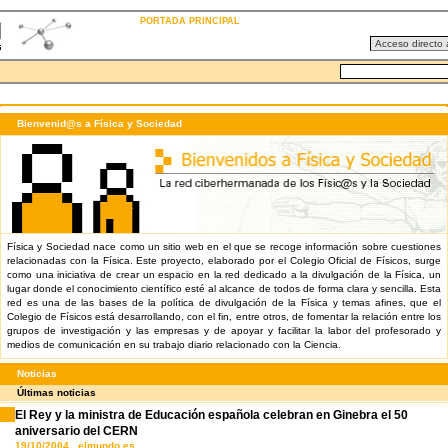
PORTADA PRINCIPAL
Bienvenid@s a Física y Sociedad
Física y Sociedad nace como un sitio web en el que se recoge información sobre cuestiones
relacionadas con la Física. Este proyecto, elaborado por el Colegio Oficial de Físicos, surge
como una iniciativa de crear un espacio en la red dedicado a la divulgación de la Física, un
lugar donde el conocimiento científico esté al alcance de todos de forma clara y sencilla. Esta
red es una de las bases de la política de divulgación de la Física y temas afines, que el
Colegio de Físicos está desarrollando, con el fin, entre otros, de fomentar la relación entre los
grupos de investigación y las empresas y de apoyar y facilitar la labor del profesorado y
medios de comunicación en su trabajo diario relacionado con la Ciencia.
Noticias
Últimas noticias
El Rey y la ministra de Educación española celebran en Ginebra el 50
aniversario del CERN
19/10/2004 elmundo.es