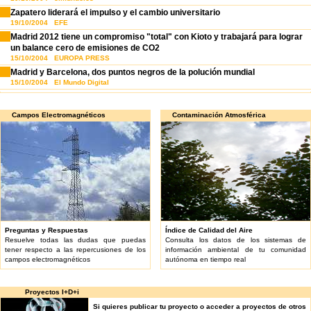
Zapatero liderará el impulso y el cambio universitario
19/10/2004 EFE
Madrid 2012 tiene un compromiso "total" con Kioto y trabajará para lograr
un balance cero de emisiones de CO2
15/10/2004 EUROPA PRESS
Madrid y Barcelona, dos puntos negros de la polución mundial
15/10/2004 El Mundo Digital
Campos Electromagnéticos
Contaminación Atmosférica
Preguntas y Respuestas
Índice de Calidad del Aire
Resuelve todas las dudas que puedas
Consulta los datos de los sistemas de
tener respecto a las repercusiones de los
información ambiental de tu comunidad
campos electromagnéticos
autónoma en tiempo real
Proyectos I+D+i
Si quieres publicar tu proyecto o acceder a proyectos de otros