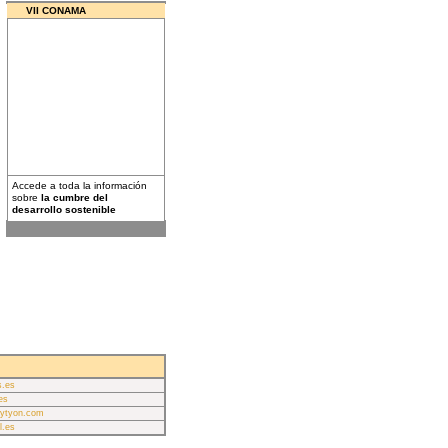
VII CONAMA
Accede a toda la información
sobre
la cumbre del
desarrollo sostenible
s.es
es
ytyon.com
l.es