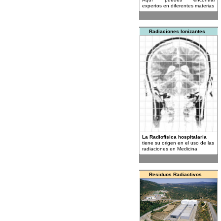
expertos en diferentes materias
Radiaciones Ionizantes
La Radiofísica hospitalaria
tiene su origen en el uso de las
radiaciones en Medicina
Residuos Radiactivos