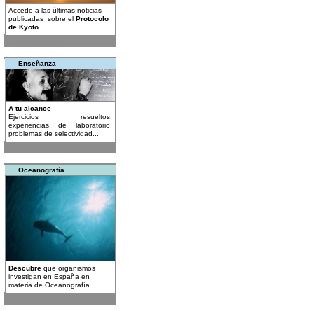
Accede a las últimas noticias
publicadas sobre el
Protocolo
de Kyoto
Enseñanza
A tu alcance
Ejercicios resueltos,
experiencias de laboratorio,
problemas de selectividad...
Oceanografía
Descubre
que organismos
investigan en España en
materia de Oceanografía