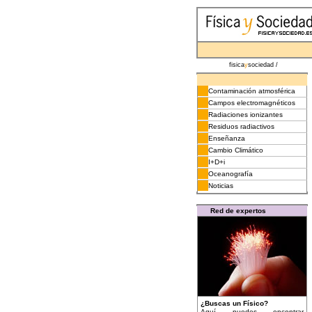
fisica
y
sociedad /
Contaminación atmosférica
Campos electromagnéticos
Radiaciones ionizantes
Residuos radiactivos
Enseñanza
Cambio Climático
I+D+i
Oceanografía
Noticias
Red de expertos
¿Buscas un Físico?
Aquí puedes encontrar