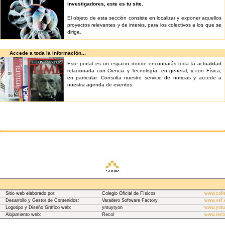
investigadores, este es tu site.
El objeto de esta sección consiste en localizar y exponer aquellos
proyectos relevantes y de interés, para los colectivos a los que se
dirige.
Accede a toda la información...
Este portal es un espacio donde encontrarás toda la actualidad
relacionada con Ciencia y Tecnología, en general, y con Física,
en particular. Consulta nuestro servicio de noticias y accede a
nuestra agenda de eventos.
Sitio web elaborado por:
Colegio Oficial de Físicos
www.cofi
Desarrollo y Gestor de Contenidos:
Varadero Software Factory
www.vsf.
Logotipo y Diseño Gráfico web:
yntuytyon
www.yntu
Alojamiento web:
Recol
www.reco