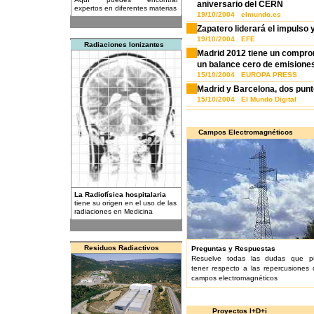
aniversario del CERN
expertos en diferentes materias
19/10/2004 elmundo.es
Zapatero liderará el impulso 
19/10/2004 EFE
Radiaciones Ionizantes
Madrid 2012 tiene un comprom
un balance cero de emisione
15/10/2004 EUROPA PRESS
Madrid y Barcelona, dos punt
15/10/2004 El Mundo Digital
Campos Electromagnéticos
La Radiofísica hospitalaria
tiene su origen en el uso de las
radiaciones en Medicina
Residuos Radiactivos
Preguntas y Respuestas
Resuelve todas las dudas que p
tener respecto a las repercusiones 
campos electromagnéticos
Proyectos I+D+i