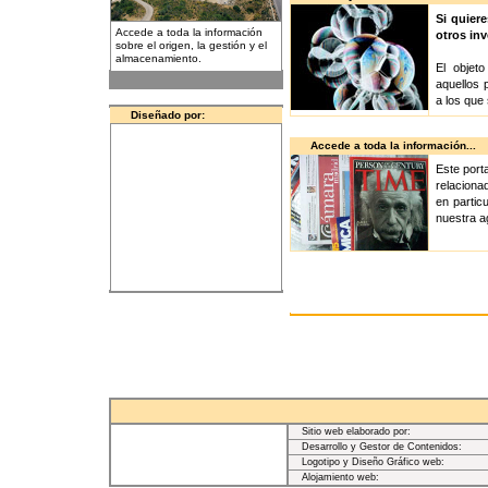
Si quier
Accede a toda la información
otros inv
sobre el origen, la gestión y el
almacenamiento.
El objet
aquellos 
a los que 
Diseñado por:
Accede a toda la información...
Este port
relaciona
en partic
nuestra a
Sitio web elaborado por:
Desarrollo y Gestor de Contenidos:
Logotipo y Diseño Gráfico web:
Alojamiento web: