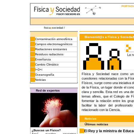
PORTADA
fisica
y
sociedad /
Bienvenid@s a Física y Sociedad
Contaminación atmosférica
Campos electromagnéticos
Radiaciones ionizantes
Residuos radiactivos
Enseñanza
Cambio Climático
I+D+i
Física y Sociedad nace como un 
Oceanografía
cuestiones relacionadas con la Físi
Noticias
Físicos, surge como una iniciativa d
de la Física, un lugar donde el con
Red de expertos
clara y sencilla. Esta red es una de
temas afines, que el Colegio de Fís
fomentar la relación entre los gr
facilitar la labor del profesora
relacionado con la Ciencia.
Noticias
Últimas noticias
¿Buscas un Físico?
El Rey y la ministra de Educ
Aquí puedes encontrar