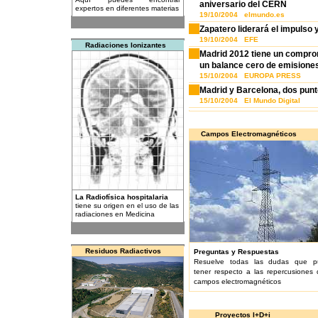
aniversario del CERN
expertos en diferentes materias
19/10/2004 elmundo.es
Zapatero liderará el impulso 
19/10/2004 EFE
Radiaciones Ionizantes
Madrid 2012 tiene un comprom
un balance cero de emisione
15/10/2004 EUROPA PRESS
Madrid y Barcelona, dos punt
15/10/2004 El Mundo Digital
Campos Electromagnéticos
La Radiofísica hospitalaria
tiene su origen en el uso de las
radiaciones en Medicina
Residuos Radiactivos
Preguntas y Respuestas
Resuelve todas las dudas que p
tener respecto a las repercusiones 
campos electromagnéticos
Proyectos I+D+i