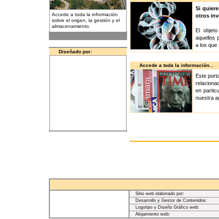
Si quier
Accede a toda la información
otros inv
sobre el origen, la gestión y el
almacenamiento.
El objet
aquellos 
a los que 
Diseñado por:
Accede a toda la información...
Este port
relaciona
en partic
nuestra a
Sitio web elaborado por:
Desarrollo y Gestor de Contenidos:
Logotipo y Diseño Gráfico web:
Alojamiento web: