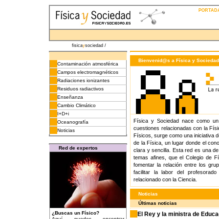
PORTADA
fisica
y
sociedad /
Bienvenid@s a Física y Sociedad
Contaminación atmosférica
Campos electromagnéticos
Radiaciones ionizantes
Residuos radiactivos
Enseñanza
Cambio Climático
I+D+i
Física y Sociedad nace como un 
Oceanografía
cuestiones relacionadas con la Físi
Noticias
Físicos, surge como una iniciativa d
de la Física, un lugar donde el con
Red de expertos
clara y sencilla. Esta red es una de
temas afines, que el Colegio de Fís
fomentar la relación entre los gr
facilitar la labor del profesora
relacionado con la Ciencia.
Noticias
Últimas noticias
¿Buscas un Físico?
El Rey y la ministra de Educ
Aquí puedes encontrar