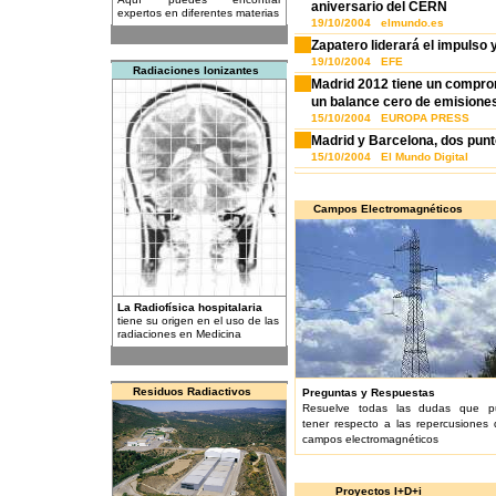
aniversario del CERN
expertos en diferentes materias
19/10/2004 elmundo.es
Zapatero liderará el impulso 
19/10/2004 EFE
Radiaciones Ionizantes
Madrid 2012 tiene un comprom
un balance cero de emisione
15/10/2004 EUROPA PRESS
Madrid y Barcelona, dos punt
15/10/2004 El Mundo Digital
Campos Electromagnéticos
La Radiofísica hospitalaria
tiene su origen en el uso de las
radiaciones en Medicina
Residuos Radiactivos
Preguntas y Respuestas
Resuelve todas las dudas que p
tener respecto a las repercusiones 
campos electromagnéticos
Proyectos I+D+i