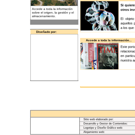
Si quier
Accede a toda la información
otros inv
sobre el origen, la gestión y el
almacenamiento.
El objet
aquellos 
a los que 
Diseñado por:
Accede a toda la información...
Este port
relaciona
en partic
nuestra a
Sitio web elaborado por:
Desarrollo y Gestor de Contenidos:
Logotipo y Diseño Gráfico web:
Alojamiento web: