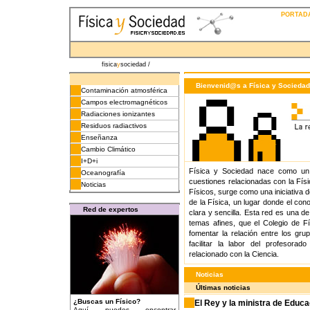
PORTADA
fisica
y
sociedad /
Bienvenid@s a Física y Sociedad
Contaminación atmosférica
Campos electromagnéticos
Radiaciones ionizantes
Residuos radiactivos
Enseñanza
Cambio Climático
I+D+i
Física y Sociedad nace como un 
Oceanografía
cuestiones relacionadas con la Físi
Noticias
Físicos, surge como una iniciativa d
de la Física, un lugar donde el con
Red de expertos
clara y sencilla. Esta red es una de
temas afines, que el Colegio de Fís
fomentar la relación entre los gr
facilitar la labor del profesora
relacionado con la Ciencia.
Noticias
Últimas noticias
¿Buscas un Físico?
El Rey y la ministra de Educ
Aquí puedes encontrar