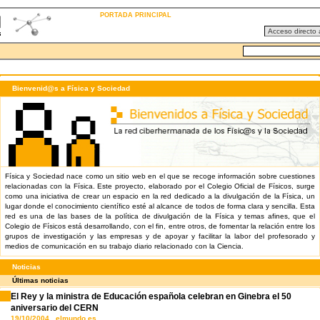
PORTADA PRINCIPAL
Bienvenid@s a Física y Sociedad
Física y Sociedad nace como un sitio web en el que se recoge información sobre cuestiones
relacionadas con la Física. Este proyecto, elaborado por el Colegio Oficial de Físicos, surge
como una iniciativa de crear un espacio en la red dedicado a la divulgación de la Física, un
lugar donde el conocimiento científico esté al alcance de todos de forma clara y sencilla. Esta
red es una de las bases de la política de divulgación de la Física y temas afines, que el
Colegio de Físicos está desarrollando, con el fin, entre otros, de fomentar la relación entre los
grupos de investigación y las empresas y de apoyar y facilitar la labor del profesorado y
medios de comunicación en su trabajo diario relacionado con la Ciencia.
Noticias
Últimas noticias
El Rey y la ministra de Educación española celebran en Ginebra el 50
aniversario del CERN
19/10/2004 elmundo.es