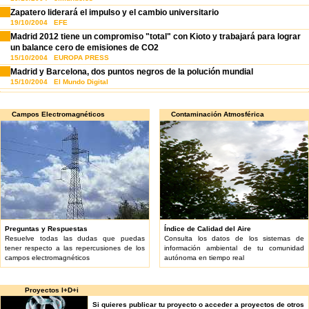
Zapatero liderará el impulso y el cambio universitario
19/10/2004 EFE
Madrid 2012 tiene un compromiso "total" con Kioto y trabajará para lograr
un balance cero de emisiones de CO2
15/10/2004 EUROPA PRESS
Madrid y Barcelona, dos puntos negros de la polución mundial
15/10/2004 El Mundo Digital
Campos Electromagnéticos
Contaminación Atmosférica
Preguntas y Respuestas
Índice de Calidad del Aire
Resuelve todas las dudas que puedas
Consulta los datos de los sistemas de
tener respecto a las repercusiones de los
información ambiental de tu comunidad
campos electromagnéticos
autónoma en tiempo real
Proyectos I+D+i
Si quieres publicar tu proyecto o acceder a proyectos de otros