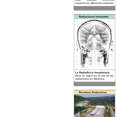
expertos en diferentes materias
Radiaciones Ionizantes
La Radiofísica hospitalaria
tiene su origen en el uso de las
radiaciones en Medicina
Residuos Radiactivos