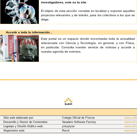
investigadores, este es tu site.
El objeto de esta sección consiste en localizar y exponer aquellos
proyectos relevantes y de interés, para los colectivos a los que se
dirige.
Accede a toda la información...
Este portal es un espacio donde encontrarás toda la actualidad
relacionada con Ciencia y Tecnología, en general, y con Física,
en particular. Consulta nuestro servicio de noticias y accede a
nuestra agenda de eventos.
Sitio web elaborado por:
Colegio Oficial de Físicos
www.cofi
Desarrollo y Gestor de Contenidos:
Varadero Software Factory
www.vsf.
Logotipo y Diseño Gráfico web:
yntuytyon
www.yntu
Alojamiento web:
Recol
www.reco