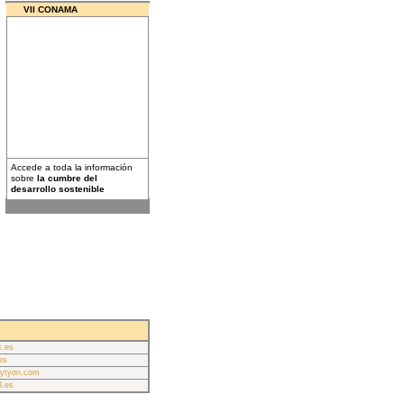
VII CONAMA
Accede a toda la información
sobre
la cumbre del
desarrollo sostenible
s.es
es
ytyon.com
l.es