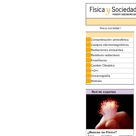
fisica
y
sociedad /
Contaminación atmosférica
Campos electromagnéticos
Radiaciones ionizantes
Residuos radiactivos
Enseñanza
Cambio Climático
I+D+i
Oceanografía
Noticias
Red de expertos
¿Buscas un Físico?
Aquí puedes encontrar