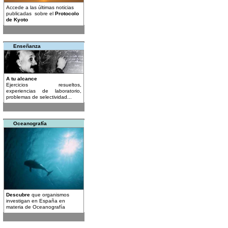
Accede a las últimas noticias
publicadas sobre el
Protocolo
de Kyoto
Enseñanza
A tu alcance
Ejercicios resueltos,
experiencias de laboratorio,
problemas de selectividad...
Oceanografía
Descubre
que organismos
investigan en España en
materia de Oceanografía